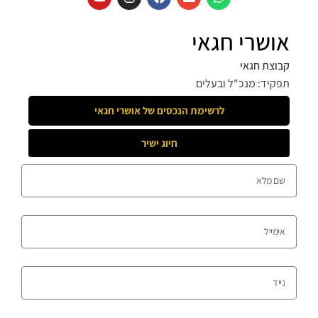
אושרי חגאי
קבוצת חגאי
תפקיד: מנכ"ל ובעלים
לרשימת הנכסים של
אושרי חגאי
חיוג ישיר