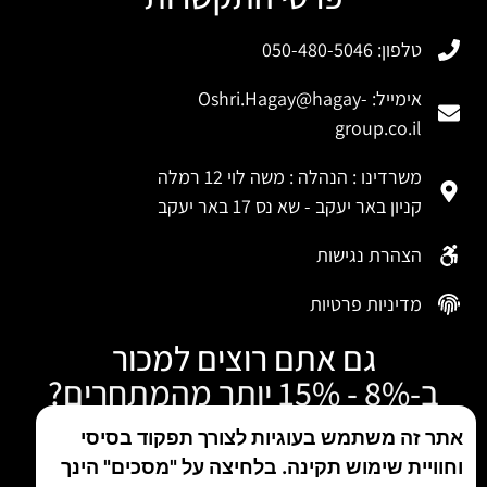
טלפון: 050-480-5046
אימייל:
Oshri.Hagay@hagay-
group.co.il
משרדינו : הנהלה : משה לוי 12 רמלה
קניון באר יעקב - שא נס 17 באר יעקב
הצהרת נגישות
מדיניות פרטיות
גם אתם רוצים למכור
ב-8% - 15% יותר מהמתחרים?
התקשרו עכשיו
אתר זה משתמש בעוגיות לצורך תפקוד בסיסי
וחוויית שימוש תקינה. בלחיצה על "מסכים" הינך
טלפון: 050-480-5046