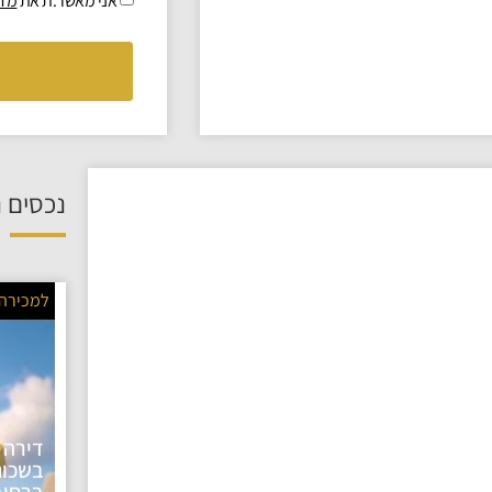
אני מאשר.ת את
מדי
נכסים נ
למכירה
דירה 
בשכונ