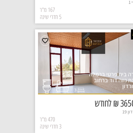
1
167 מ"ר
5 חדרי שינה
ה בית פרטי ברמלה
ת נווה דוד ברחוב
רדון
3
₪ לחודש
ן 19
470 מ"ר
3 חדרי שינה