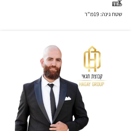
שטח גינה: 19מ"ר