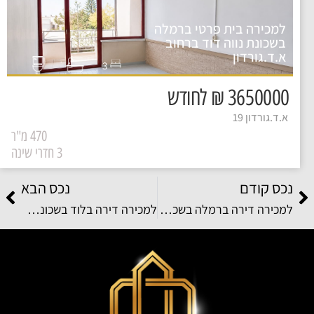
למכירה בית פרטי ברמלה
בשכונת נווה דוד ברחוב
א.ד.גורדון
3
3650000 ₪ לחודש
א.ד.גורדון 19
470 מ"ר
3 חדרי שינה
נכס קודם
נכס הבא
למכירה דירה ברמלה בשכונת קריית מנחם (אפקה) ברחוב דוגית
למכירה דירה בלוד בשכונת אחיסמך ברחוב שבט יהודה