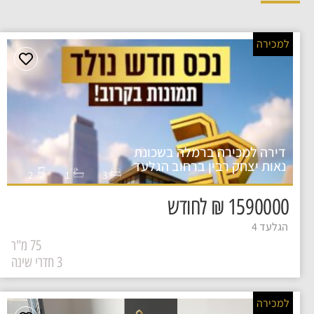
למכירה
דירה למכירה ברמלה בשכונת
נאות יצחק רבין ברחוב הגלעד
2
1
3
1590000 ₪ לחודש
הגלעד 4
75 מ"ר
3 חדרי שינה
למכירה