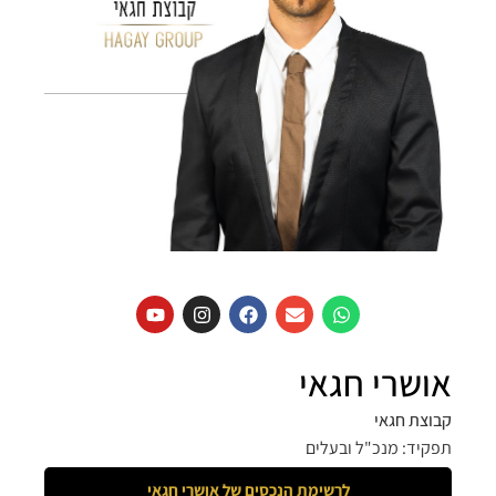
אושרי חגאי
קבוצת חגאי
תפקיד: מנכ"ל ובעלים
לרשימת הנכסים של
אושרי חגאי