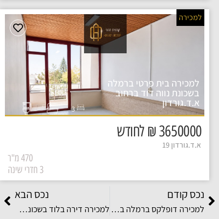
למכירה
למכירה בית פרטי ברמלה
בשכונת נווה דוד ברחוב
א.ד.גורדון
3
3650000 ₪ לחודש
א.ד.גורדון 19
470 מ"ר
3 חדרי שינה
נכס קודם
נכס הבא
למכירה דופלקס ברמלה בשכונת קרית מנחם ( אפקה ) ברחוב דוגית
למכירה דירה בלוד בשכונת ממשלתית ברחוב איינשטיין