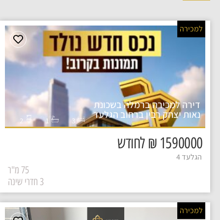
למכירה
דירה למכירה ברמלה בשכונת
נאות יצחק רבין ברחוב הגלעד
2
1
3
1590000 ₪ לחודש
הגלעד 4
75 מ"ר
3 חדרי שינה
למכירה