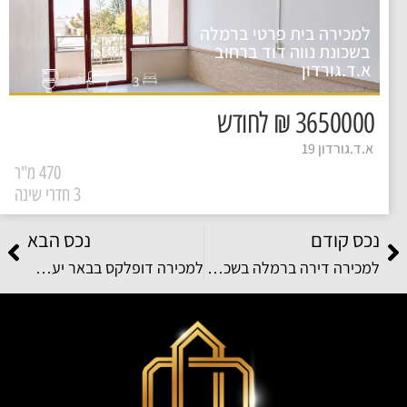
למכירה בית פרטי ברמלה
בשכונת נווה דוד ברחוב
א.ד.גורדון
3
3650000 ₪ לחודש
א.ד.גורדון 19
470 מ"ר
3 חדרי שינה
נכס קודם
נכס הבא
למכירה דירה ברמלה בשכונת גיורא ברחוב יוספטל גיורא
למכירה דופלקס בבאר יעקב בשכונת ליכטנשטיין ברחוב אברהם ליכטנשטיין