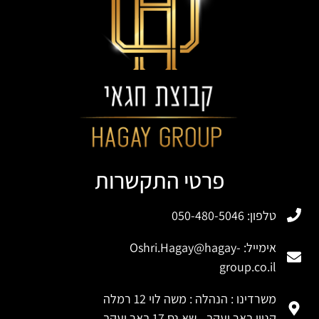
פרטי התקשרות
טלפון: 050-480-5046
אימייל:
Oshri.Hagay@hagay-
group.co.il
משרדינו : הנהלה : משה לוי 12 רמלה
קניון באר יעקב - שא נס 17 באר יעקב