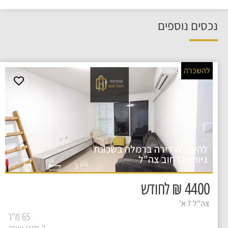
נכסים נוספים
להשכרה
להשכרה דירה ברמלה בשכונת
גיורא ברחוב צה"ל
3
4400 ₪ לחודש
צה"ל 7 א'
65 מ"ר