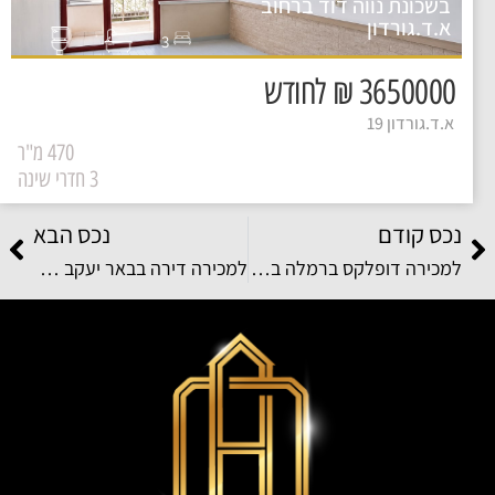
בשכונת נווה דוד ברחוב
א.ד.גורדון
3
3650000 ₪ לחודש
א.ד.גורדון 19
470 מ"ר
3 חדרי שינה
נכס קודם
נכס הבא
למכירה דופלקס ברמלה בשכונת ויצמן ברחוב ויצמן
למכירה דירה בבאר יעקב בשכונת אקליפטוס ברחוב גיא