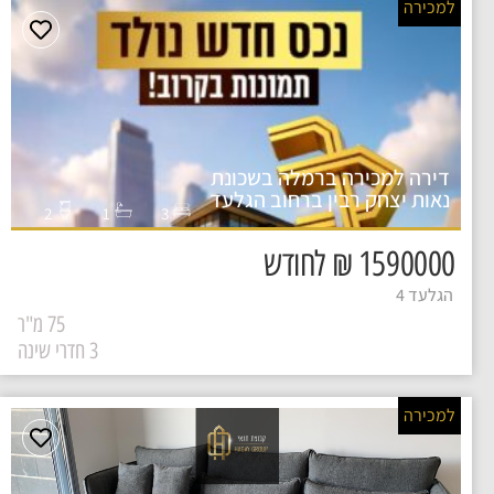
למכירה
דירה למכירה ברמלה בשכונת
נאות יצחק רבין ברחוב הגלעד
2
1
3
1590000 ₪ לחודש
הגלעד 4
75 מ"ר
3 חדרי שינה
למכירה