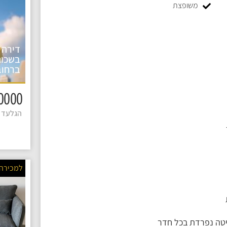
משופצת
דירה 
בשכונ
ברחוב
1590000 
הגלעד 4
למכירה