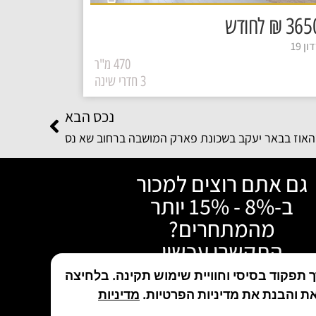
₪ לחודש
ן 19
470 מ"ר
3 חדרי שינה
נכס הבא
האוז בבאר יעקב בשכונת פארק המושבה ברחוב שא נס
גם אתם רוצים למכור
ב-8% - 15% יותר
מהמתחרים?
התקשרו עכשיו
תפקוד בסיסי וחוויית שימוש תקינה. בלחיצה
טלפון: 050-480-5046
ת והבנת את מדיניות הפרטיות.
מדיניות