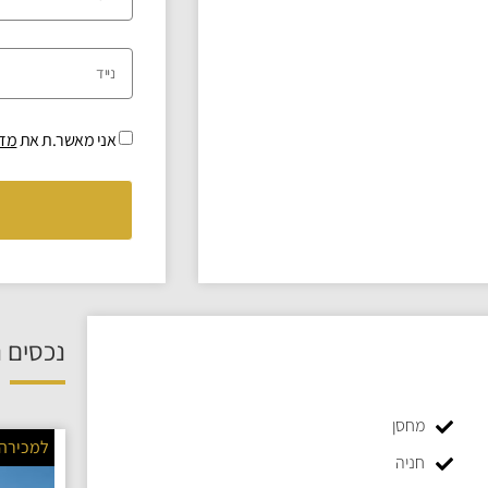
אני מאשר.ת את
מדי
נכסים נ
מחסן
למכירה
חניה