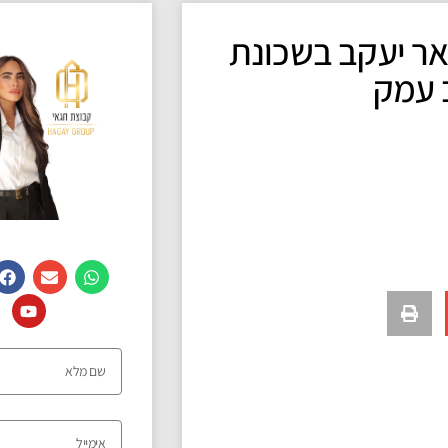
אר יעקב בשכונת
 עמק