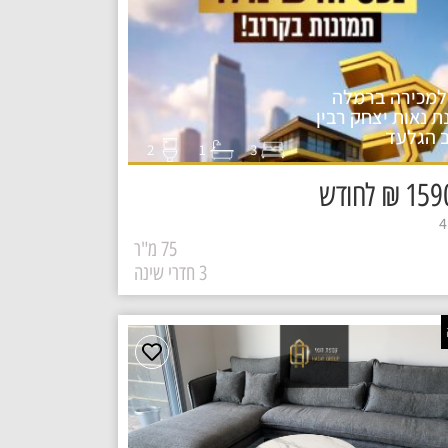
למכירה ברמלה
ת נאות יצחק רבין
 הגלעד
1
2
3
₪ לחודש
75 מ"ר
3 חדרי שינה