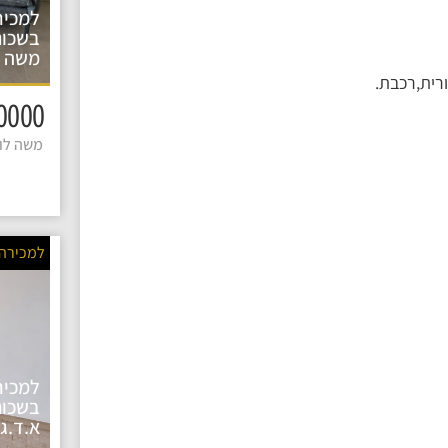
למכיר
בשכונ
משה ל
רית,רכבת.
2600000 
משה לוי 
למכירה
למכיר
בשכונ
א.ד.גו