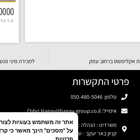
3650000 
א.ד.גורדו
ת אקליפטוס ברחוב עמק
למכירה מיני פנט
פרטי התקשרות
טלפון: 050-480-5046
אימייל:
Oshri.Hagay@hagay-group.co.il
אתר זה משתמש בעוגיות לצורך 
משרדינו : הנהלה : משה לוי 12 רמלה
על "מסכים" הינך מאשר כי קרא
קניון באר יעקב - שא נס 17 באר יעקב
פרטיות