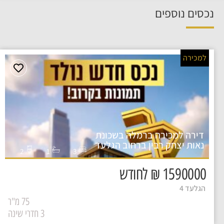
נכסים נוספים
למכירה
דירה למכירה ברמלה בשכונת
נאות יצחק רבין ברחוב הגלעד
2
1
3
1590000 ₪ לחודש
הגלעד 4
75 מ"ר
3 חדרי שינה