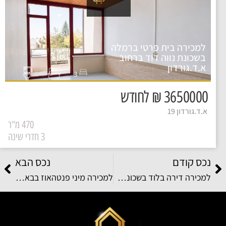
למכירה בית פרטי ברמלה
בשכונת נווה דוד ברחוב
א.ד.גורדון
3
3650000 ₪ לחודש
א.ד.גורדון 19
470 מ"ר
3 חדרי שינה
נכס קודם
נכס הבא
למכירה דירה בלוד בשכונת אחיסמך ברחוב שבט יהודה
למכירה מיני פנטהאוז בבאר יעקב בשכונת פארק המושבה ברחוב שא נס