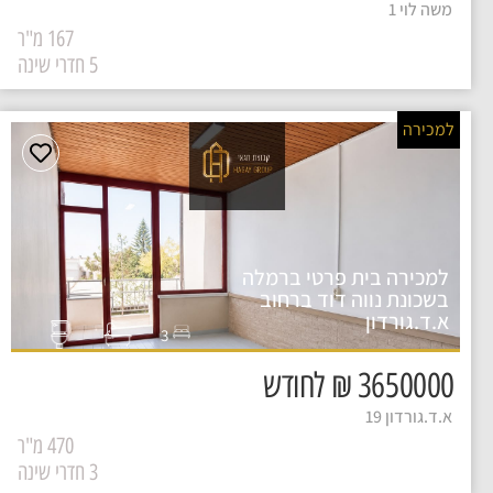
משה לוי 1
167 מ"ר
5 חדרי שינה
למכירה
למכירה בית פרטי ברמלה
בשכונת נווה דוד ברחוב
א.ד.גורדון
3
3650000 ₪ לחודש
א.ד.גורדון 19
470 מ"ר
3 חדרי שינה