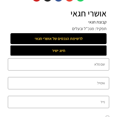
אושרי חגאי
קבוצת חגאי
תפקיד: מנכ"ל ובעלים
לרשימת הנכסים של
אושרי חגאי
חיוג ישיר