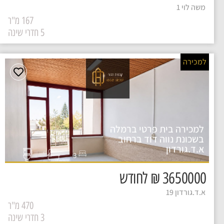
משה לוי 1
167 מ"ר
5 חדרי שינה
למכירה
למכירה בית פרטי ברמלה
בשכונת נווה דוד ברחוב
א.ד.גורדון
3
3650000 ₪ לחודש
א.ד.גורדון 19
470 מ"ר
3 חדרי שינה