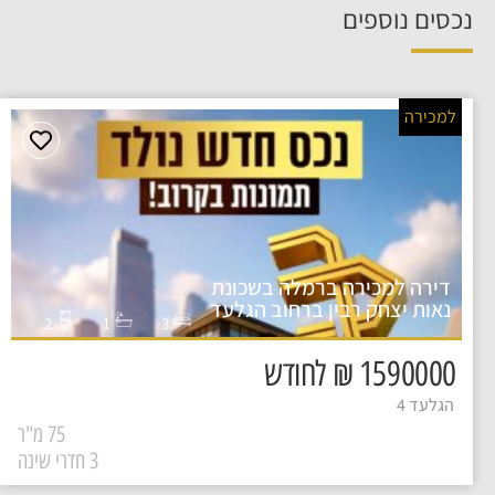
נכסים נוספים
למכירה
דירה למכירה ברמלה בשכונת
נאות יצחק רבין ברחוב הגלעד
2
1
3
1590000 ₪ לחודש
הגלעד 4
75 מ"ר
3 חדרי שינה