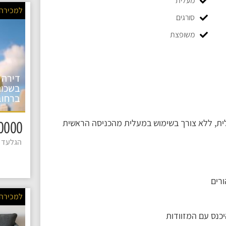
מעלית
למכירה
סורגים
משופצת
דירה 
בשכונ
ברחוב
1590000 
הגלעד 4
ורים
למכירה
כנס עם המזוודות