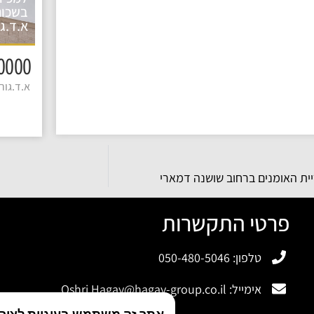
בשכונ
א.ד.גו
3650000 
א.ד.גורדו
ית האומנים ברחוב שושנה דמארי
פרטי התקשרות
טלפון: 050-480-5046
אימייל:
Oshri.Hagay@hagay-group.co.il