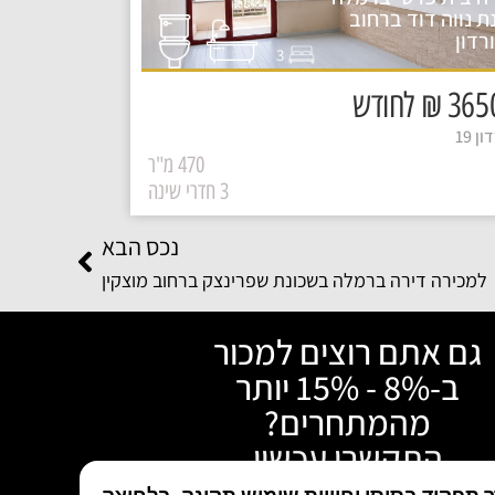
ת נווה דוד ברחוב
רדון
3
₪ לחודש
ן 19
470 מ"ר
3 חדרי שינה
נכס הבא
למכירה דירה ברמלה בשכונת שפרינצק ברחוב מוצקין
גם אתם רוצים למכור
ב-8% - 15% יותר
מהמתחרים?
התקשרו עכשיו