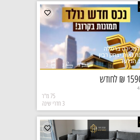
למכירה ברמלה
ת נאות יצחק רבין
 הגלעד
1
2
3
₪ לחודש
75 מ"ר
3 חדרי שינה