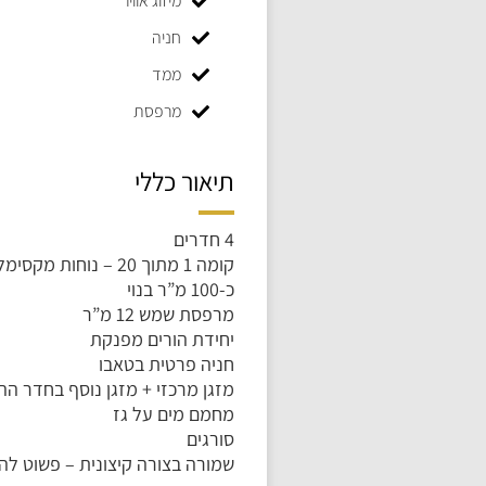
מיזוג אוויר
חניה
ממד
מרפסת
תיאור כללי
4 חדרים
קומה 1 מתוך 20 – נוחות מקסימלית, ללא צורך בשימוש במעלית מהכניסה הראשית
כ-100 מ”ר בנוי
מרפסת שמש 12 מ”ר
יחידת הורים מפנקת
חניה פרטית בטאבו
מזגן מרכזי + מזגן נוסף בחדר הה
מחמם מים על גז
סורגים
שמורה בצורה קיצונית – פשוט להי