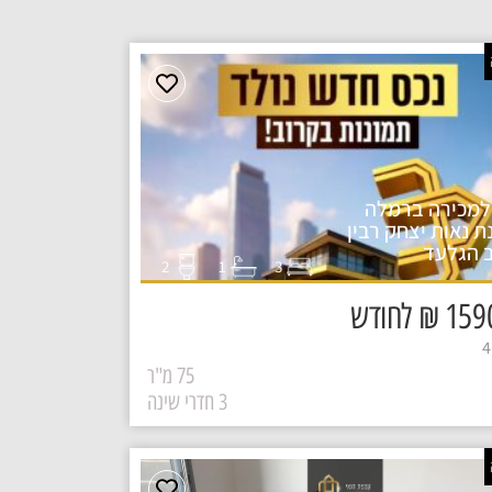
למכירה ברמלה
ת נאות יצחק רבין
 הגלעד
1
2
3
₪ לחודש
75 מ"ר
3 חדרי שינה