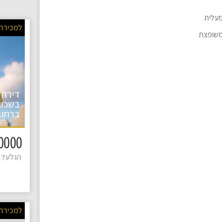
עלית
למכירה
שופצת
דירה 
בשכונ
ברחוב
1590000 
הגלעד 4
למכירה