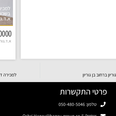
למכיר
בשכונ
א.ד.גו
3650000 
א.ד.גורדו
ון ברחוב בן גוריון
למכירה די
פרטי התקשרות
טלפון: 050-480-5046
אימייל:
Oshri.Hagay@hagay-group.co.il