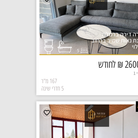
ה דירה ברמלה
ת נאות שמיר ברחוב
וי
5
₪ לחודש
1
167 מ"ר
5 חדרי שינה