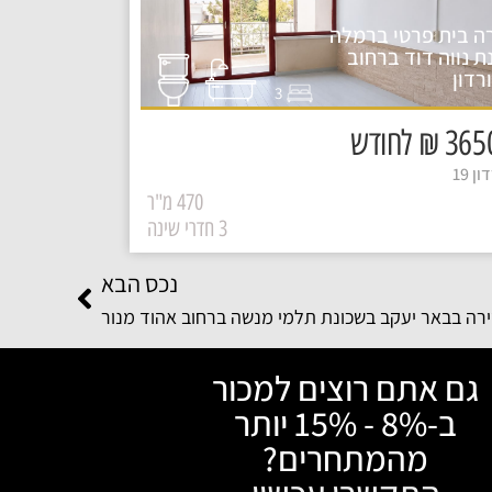
ה בית פרטי ברמלה
ת נווה דוד ברחוב
רדון
3
₪ לחודש
ן 19
470 מ"ר
3 חדרי שינה
נכס הבא
רה בבאר יעקב בשכונת תלמי מנשה ברחוב אהוד מנור
גם אתם רוצים למכור
ב-8% - 15% יותר
מהמתחרים?