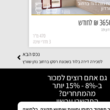
ת נווה דוד ברחוב
רדון
3
₪ לחודש
ן 19
470 מ"ר
3 חדרי שינה
נכס הבא
למכירה דירה בלוד בשכונת רסקו ברחוב נתן שוורץ
גם אתם רוצים למכור
ב-8% - 15% יותר
מהמתחרים?
התקשרו עכשיו
תפקוד בסיסי וחוויית שימוש תקינה. בלחיצה