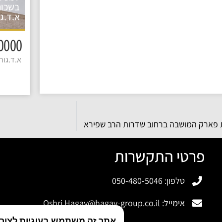
בשכונ
א.ד.גו
3650000 
א.ד.גורדו
 פארק המושבה ברחוב שדרות הרב שפירא
פרטי התקשרות
טלפון: 050-480-5046
אימייל:
Oshri.Hagay@hagay-group.co.il
אתר זה משתמש בעוגיות לצורך 