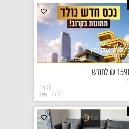
למכירה ברמלה
ת נאות יצחק רבין
 הגלעד
1
2
3
₪ לחודש
75 מ"ר
3 חדרי שינה