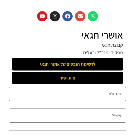
אושרי חגאי
קבוצת חגאי
תפקיד: מנכ"ל ובעלים
לרשימת הנכסים של
אושרי חגאי
חיוג ישיר