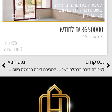
למכירה בית פרטי ברמלה
בשכונת נווה דוד ברחוב
א.ד.גורדון
3
3650000 ₪ לחודש
א.ד.גורדון 19
470 מ"ר
3 חדרי שינה
נכס קודם
נכס הבא
למכירה דירה ברמלה בשכונת נאות שמיר ברחוב יעקב דורי
למכירה דירה ברמלה בשכונת קריית האומנים ברחוב סשה ארגוב