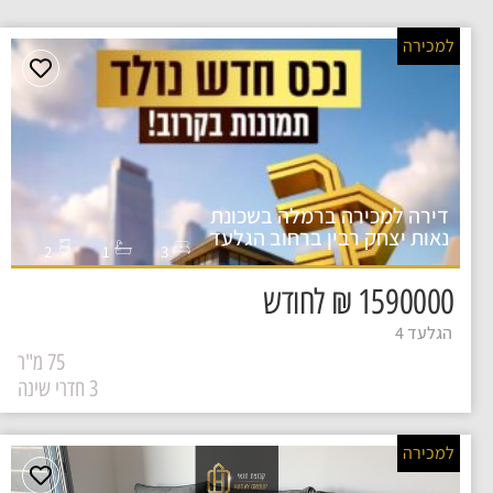
למכירה
דירה למכירה ברמלה בשכונת
נאות יצחק רבין ברחוב הגלעד
2
1
3
1590000 ₪ לחודש
הגלעד 4
75 מ"ר
3 חדרי שינה
למכירה