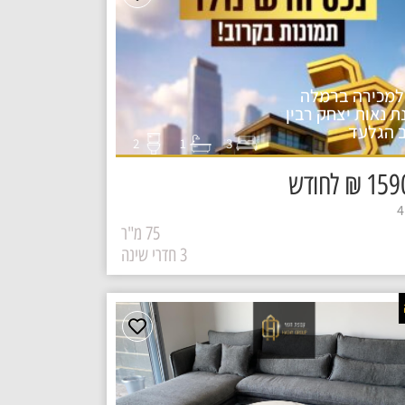
למכירה ברמלה
ת נאות יצחק רבין
 הגלעד
1
2
3
₪ לחודש
75 מ"ר
3 חדרי שינה