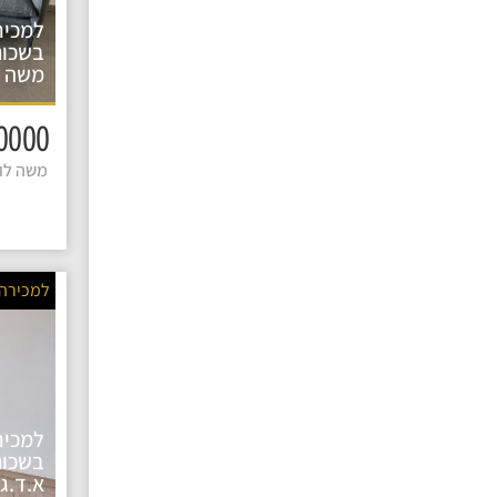
למכיר
בשכונ
משה ל
2600000 
משה לוי 
למכירה
למכיר
בשכונ
א.ד.גו