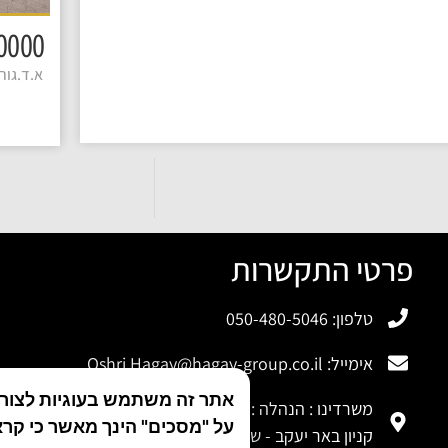
3650000 
א.ד.גורדו
פרטי התקשרות
טלפון: 050-480-5046
אימייל:
Oshri.Hagay@hagay-group.co.il
אתר זה משתמש בעוגיות לצורך 
משרדינו : הנהלה : משה לוי 12 רמלה
על "מסכים" הינך מאשר כי קרא
קניון באר יעקב - שא נס 17 באר יעקב