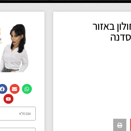
לון באזור
סדנה