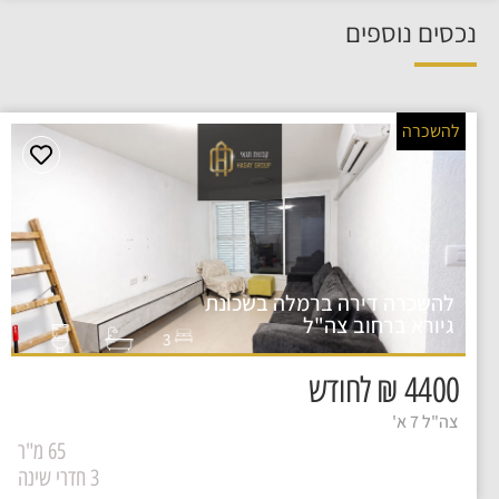
נכסים נוספים
להשכרה
להשכרה דירה ברמלה בשכונת
גיורא ברחוב צה"ל
3
4400 ₪ לחודש
צה"ל 7 א'
65 מ"ר
3 חדרי שינה