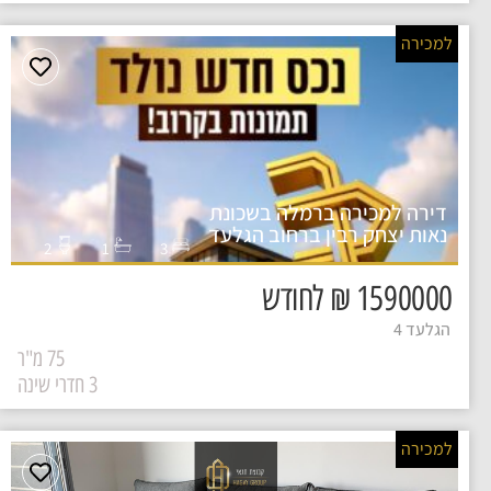
למכירה
דירה למכירה ברמלה בשכונת
נאות יצחק רבין ברחוב הגלעד
2
1
3
1590000 ₪ לחודש
הגלעד 4
75 מ"ר
3 חדרי שינה
למכירה