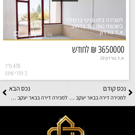
למכירה בית פרטי ברמלה
בשכונת נווה דוד ברחוב
א.ד.גורדון
3
3650000 ₪ לחודש
א.ד.גורדון 19
470 מ"ר
3 חדרי שינה
נכס קודם
נכס הבא
למכירה דירה בבאר יעקב בשכונת צמרות המושבה ברחוב יהלום
למכירה דירה בבאר יעקב בשכונת אקליפטוס ברחוב עמק