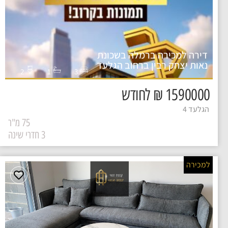
דירה למכירה ברמלה בשכונת
נאות יצחק רבין ברחוב הגלעד
2
1
3
1590000 ₪ לחודש
הגלעד 4
75 מ"ר
3 חדרי שינה
למכירה