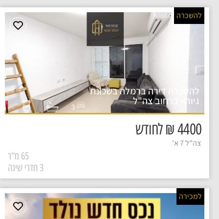
להשכרה
להשכרה דירה ברמלה בשכונת
גיורא ברחוב צה"ל
3
4400 ₪ לחודש
צה"ל 7 א'
65 מ"ר
3 חדרי שינה
למכירה