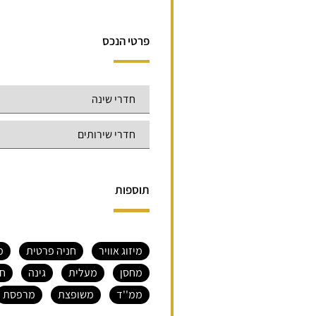
פרטי הנכס
תוספות
מיזוג אוויר
חניה פרטית
מ
מחסן
מעלית
גינה
חנ
ממ''ד
משופצת
מרפסת