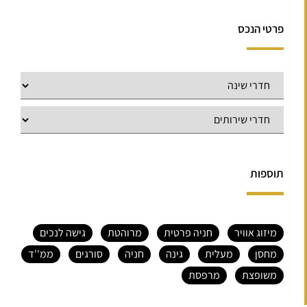
פרטי הנכס
תוספות
מיזוג אוויר
חניה פרטית
מרוהטת
גישה לנכים
מחסן
מעלית
גינה
חניה
סורגים
ממ''ד
משופצת
מרפסת